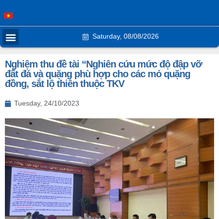
Saturday, 08/08/2026
Nghiệm thu đề tài “Nghiên cứu mức độ đập vỡ
đất đá và quặng phù hợp cho các mỏ quặng
đồng, sắt lộ thiên thuộc TKV
Tuesday, 24/10/2023