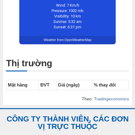
Wind: 7 Km/h
Pressure: 1002 mb
Visibility: 10 km
Sunrise: 5:32 am
Sunset: 6:31 pm
Weather from OpenWeatherMap
Thị trường
Mặt hàng
ĐVT
Giá (ngày)
% thay đổi
Theo:
Tradingeconomics
CÔNG TY THÀNH VIÊN, CÁC ĐƠN
VỊ TRỰC THUỘC