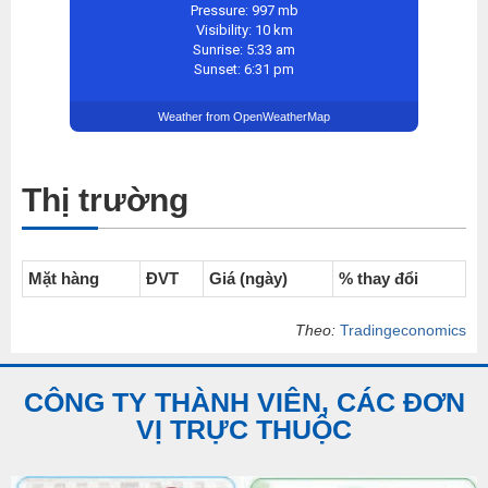
Pressure: 997 mb
Visibility: 10 km
Sunrise: 5:33 am
Sunset: 6:31 pm
Weather from OpenWeatherMap
Thị trường
Mặt hàng
ĐVT
Giá (ngày)
% thay đổi
Theo:
Tradingeconomics
CÔNG TY THÀNH VIÊN, CÁC ĐƠN
VỊ TRỰC THUỘC