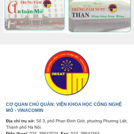
CƠ QUAN CHỦ QUẢN: VIỆN KHOA HỌC CÔNG NGHỆ
MỎ - VINACOMIN
Địa chỉ trụ sở:
Số 3, phố Phan Đình Giót, phường Phương Liệt,
Thành phố Hà Nội.
Điện thoại:
024. 38642024,
Fax:
024. 38641564