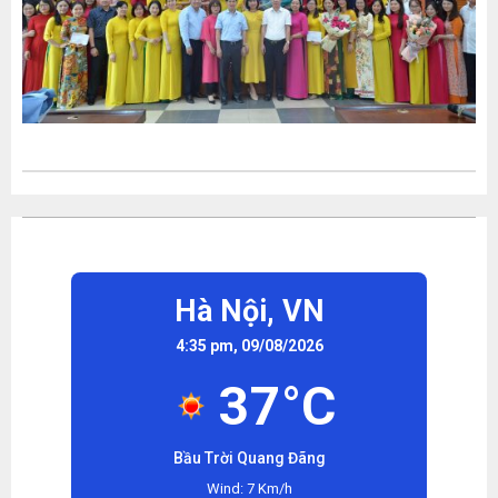
Hà Nội,
VN
4:35 pm, 09/08/2026
37°C
Bầu Trời Quang Đãng
Wind: 7 Km/h