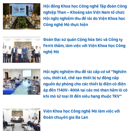
Hội đồng Khoa học Công nghệ Tập đoàn Công
nghiệp Than – Khoáng sản Việt Nam tổ chức
Hội nghị nghiệm thu đề tài do Viện Khoa học
Công nghệ Mỏ thực hiện
Đoàn Đại sứ quán Cộng hòa Séc và Công ty
Ferrit thăm, làm việc với Viện Khoa học Công
nghệ Mỏ
Hội nghị nghiệm thu đề tài cấp cơ sở “Nghiên
cứu, thiết kế, chế tạo thiết bị tự động cấp
nguồn dự phòng cho các thiết bị điện có điện
áp đến 1140V- 400A tại các mỏ than hầm lò có
khí mỏ từ loại III đến siêu hạng thuộc TKV”
Viện Khoa học Công nghệ Mỏ làm việc với
Đoàn chuyên gia Ba Lan