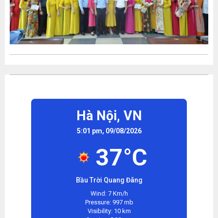
Hà Nội,
VN
5:01 pm, 09/08/2026
37°C
Bầu Trời Quang Đãng
Wind: 7 Km/h
Pressure: 997 mb
Visibility: 10 km