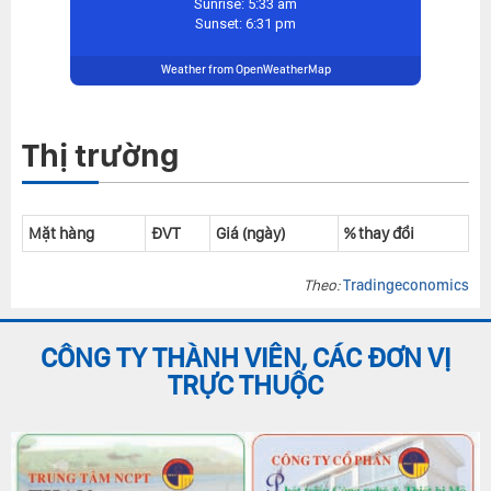
Sunrise: 5:33 am
Sunset: 6:31 pm
Weather from OpenWeatherMap
Thị trường
Mặt hàng
ĐVT
Giá (ngày)
% thay đổi
Theo:
Tradingeconomics
CÔNG TY THÀNH VIÊN, CÁC ĐƠN VỊ
TRỰC THUỘC