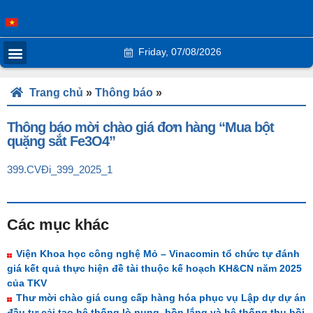
Friday, 07/08/2026
Trang chủ
»
Thông báo
»
Thông báo mời chào giá đơn hàng “Mua bột
quặng sắt Fe3O4”
399.CVĐi_399_2025_1
Các mục khác
Viện Khoa học công nghệ Mỏ – Vinacomin tổ chức tự đánh
giá kết quả thực hiện đề tài thuộc kế hoạch KH&CN năm 2025
của TKV
Thư mời chào giá cung cấp hàng hóa phục vụ Lập dự dự án
đầu tư cải tạo hệ thống lò nung, bồn lắng và hệ thống thu hồi