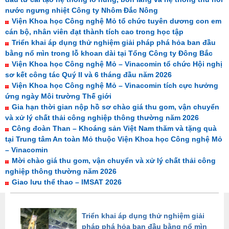
nước ngưng nhiệt Công ty Nhôm Đắc Nông
Viện Khoa học Công nghệ Mỏ tổ chức tuyên dương con em
cán bộ, nhân viên đạt thành tích cao trong học tập
Triển khai áp dụng thử nghiệm giải pháp phá hỏa ban đầu
bằng nổ mìn trong lỗ khoan dài tại Tổng Công ty Đông Bắc
Viện Khoa học Công nghệ Mỏ – Vinacomin tổ chức Hội nghị
sơ kết công tác Quý II và 6 tháng đầu năm 2026
Viện Khoa học Công nghệ Mỏ – Vinacomin tích cực hưởng
ứng ngày Môi trường Thế giới
Gia hạn thời gian nộp hồ sơ chào giá thu gom, vận chuyển
và xử lý chất thải công nghiệp thông thường năm 2026
Công đoàn Than – Khoáng sản Việt Nam thăm và tặng quà
tại Trung tâm An toàn Mỏ thuộc Viện Khoa học Công nghệ Mỏ
– Vinacomin
Mời chào giá thu gom, vận chuyển và xử lý chất thải công
nghiệp thông thường năm 2026
Giao lưu thể thao – IMSAT 2026
Triển khai áp dụng thử nghiệm giải
pháp phá hỏa ban đầu bằng nổ mìn