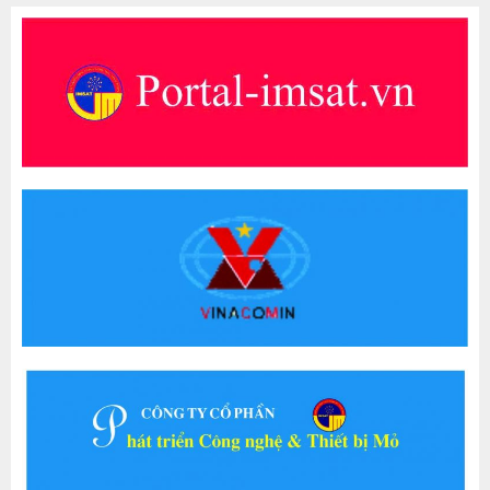
Công đoàn Than – Khoáng sản Việt
Nam thăm và tặng quà tại Trung tâm
An toàn Mỏ thuộc Viện Khoa học
Công nghệ Mỏ – Vinacomin