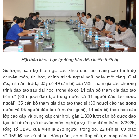
Hội thảo khoa học tự động hóa điều khiển thiết bị
Số lượng cán bộ tham gia các khóa đào tạo, nâng cao trình độ
chuyên môn, tin học, chính trị và ngoại ngữ ngày một tăng. Giai
đoạn 5 năm trở lại đây có 49 cán bộ của Viện tham gia các chương
trình đào tạo sau đại học, trong đó có 14 cán bộ tham gia đào tạo
tiến sĩ (03 người đào tạo trong nước và 11 người đào tạo nước
ngoài), 35 cán bộ tham gia đào tạo thạc sĩ (30 người đào tạo trong
nước và 05 người đào tạo ở nước ngoài), 14 cán bộ theo học các
lớp cao cấp và trung cấp chính trị, gần 1.300 lượt cán bộ được đào
tạo, bồi dưỡng về chuyên môn, nghiệp vụ. Thời điểm tháng 8/2025,
tổng số CBVC của Viện là 278 người, trong đó, 22 tiến sĩ, 69 thạc
sĩ, 159 kỹ sư, cử nhân. Hàng năm, do những nỗ lực trong công tác