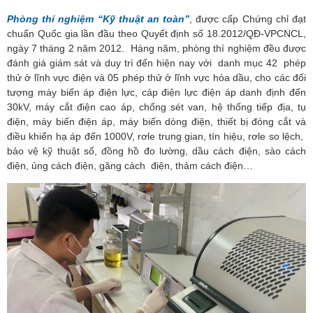
Phòng thí nghiệm “Kỹ thuật an toàn
”
, được cấp Chứng chỉ đạt
chuẩn Quốc gia lần đầu theo Quyết định số 18.2012/QĐ-VPCNCL,
ngày 7 tháng 2 năm 2012. Hàng năm, phòng thí nghiệm đều được
đánh giá giám sát và duy trì đến hiện nay với danh mục 42 phép
thử ở lĩnh vực điện và 05 phép thử ở lĩnh vực hóa dầu, cho các đối
tượng máy biến áp điện lực, cáp điện lực điện áp danh định đến
30kV, máy cắt điện cao áp, chống sét van, hệ thống tiếp địa, tụ
điện, máy biến điện áp, máy biến dòng điện, thiết bị đóng cắt và
điều khiển hạ áp đến 1000V, rơle trung gian, tín hiệu, rơle so lệch,
bảo vệ kỹ thuật số, đồng hồ đo lường, dầu cách điện, sào cách
điện, ủng cách điện, găng cách điện, thảm cách điện…