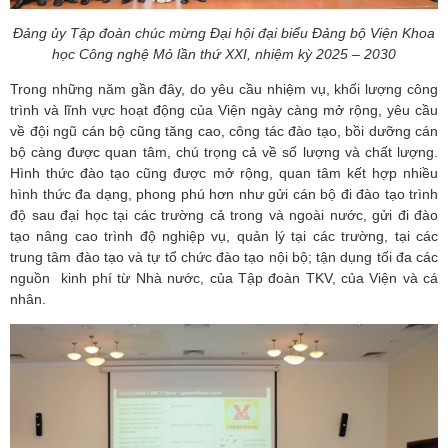
Đảng ủy Tập đoàn chúc mừng Đại hội đại biểu Đảng bộ Viện Khoa
học Công nghệ Mỏ lần thứ XXI, nhiệm kỳ 2025 – 2030
Trong những năm gần đây, do yêu cầu nhiệm vụ, khối lượng công
trình và lĩnh vực hoạt động của Viện ngày càng mở rộng, yêu cầu
về đội ngũ cán bộ cũng tăng cao, công tác đào tạo, bồi dưỡng cán
bộ càng được quan tâm, chú trọng cả về số lượng và chất lượng.
Hình thức đào tạo cũng được mở rộng, quan tâm kết hợp nhiều
hình thức đa dạng, phong phú hơn như gửi cán bộ đi đào tạo trình
độ sau đại học tại các trường cả trong và ngoài nước, gửi đi đào
tạo nâng cao trình độ nghiệp vụ, quản lý tại các trường, tại các
trung tâm đào tạo và tự tổ chức đào tạo nội bộ; tận dụng tối đa các
nguồn kinh phí từ Nhà nước, của Tập đoàn TKV, của Viện và cá
nhân.