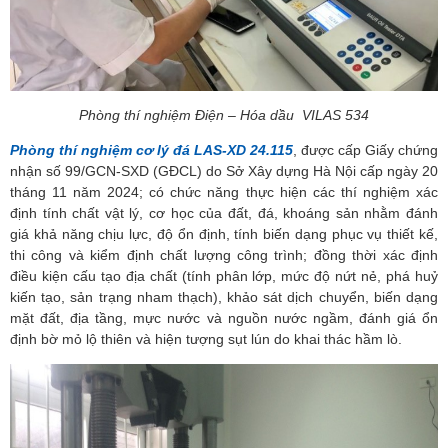
Phòng thí nghiệm Điện – Hóa dầu VILAS 534
Phòng thí nghiệm cơ lý đá LAS-XD 24.115
, được cấp Giấy chứng
nhận số 99/GCN-SXD (GĐCL) do Sở Xây dựng Hà Nội cấp ngày 20
tháng 11 năm 2024; có chức năng thực hiện các thí nghiệm xác
định tính chất vật lý, cơ học của đất, đá, khoáng sản nhằm đánh
giá khả năng chịu lực, độ ổn định, tính biến dạng phục vụ thiết kế,
thi công và kiểm định chất lượng công trình; đồng thời xác định
điều kiện cấu tạo địa chất (tính phân lớp, mức độ nứt nẻ, phá huỷ
kiến tạo, sản trạng nham thạch), khảo sát dịch chuyển, biến dạng
mặt đất, địa tầng, mực nước và nguồn nước ngầm, đánh giá ổn
định bờ mỏ lộ thiên và hiện tượng sụt lún do khai thác hầm lò.