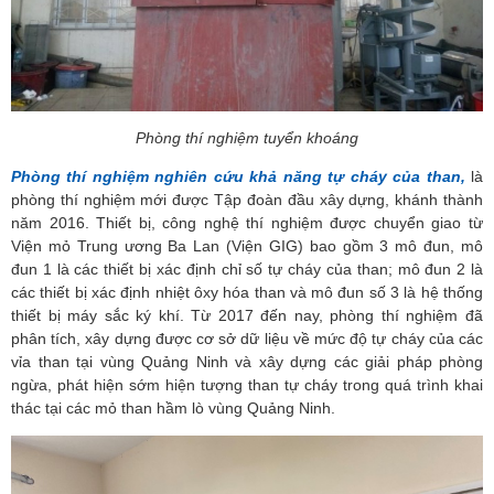
Phòng thí nghiệm tuyển khoáng
Phòng thí nghiệm nghiên cứu khả năng tự cháy của than,
là
phòng thí nghiệm mới được Tập đoàn đầu xây dựng, khánh thành
năm 2016. Thiết bị, công nghệ thí nghiệm được chuyển giao từ
Viện mỏ Trung ương Ba Lan (Viện GIG) bao gồm 3 mô đun, mô
đun 1 là các thiết bị xác định chỉ số tự cháy của than; mô đun 2 là
các thiết bị xác định nhiệt ôxy hóa than và mô đun số 3 là hệ thống
thiết bị máy sắc ký khí. Từ 2017 đến nay, phòng thí nghiệm đã
phân tích, xây dựng được cơ sở dữ liệu về mức độ tự cháy của các
vỉa than tại vùng Quảng Ninh và xây dựng các giải pháp phòng
ngừa, phát hiện sớm hiện tượng than tự cháy trong quá trình khai
thác tại các mỏ than hầm lò vùng Quảng Ninh.