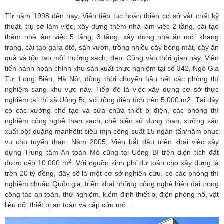
Từ năm 1998 đến nay, Viện tiếp tục hoàn thiện cơ sở vật chất kỹ
thuật, trụ sở làm việc, xây dựng thêm nhà làm việc 2 tầng, cải tạo
thêm nhà làm việc 5 tầng, 3 tầng, xây dựng nhà ăn mới khang
trang, cải tạo gara ôtô, sân vườn, trồng nhiều cây bóng mát, cây ăn
quả và tôn tạo môi trường sạch, đẹp. Cũng vào thời gian này, Viện
tiến hành hoàn chỉnh khu sản xuất thực nghiệm tại số 342, Ngô Gia
Tự, Long Biên, Hà Nội, đồng thời chuyển hầu hết các phòng thí
nghiệm sang khu vực này. Tiếp đó là việc xây dựng cơ sở thực
nghiệm tại thị xã Uông Bí, với tổng diện tích trên 5.000 m2. Tại đây
có các xưởng chế tạo và sửa chữa thiết bị điện, các phòng thí
nghiệm công nghệ than sạch, chế biến sử dụng than, xưởng sản
xuất bột quặng manhêtit siêu mịn công suất 15 ngàn tấn/năm phục
vụ cho tuyển than. Năm 2005, Viện bắt đầu triển khai việc xây
dựng Trung tâm An toàn Mỏ cũng tại Uông Bí trên diện tích đất
2
được cấp 10.000 m
. Với nguồn kinh phí dự toán cho xây dựng là
trên 20 tỷ đồng, đây sẽ là một cơ sở nghiên cứu, có các phòng thí
nghiệm chuẩn Quốc gia, triển khai những công nghệ hiện đại trong
công tác an toàn, thử nghiệm, kiểm định thiết bị điện phòng nổ, vật
liệu nổ, thiết bị an toàn và cấp cứu mỏ…