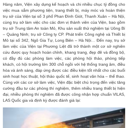
Hàng năm, Viện xây dựng kế hoạch và chi nhiều chục tỷ đồng cho
việc mua sắm phương tiện, trang thiết bị, máy móc và hoàn thiện
trụ sở của Viện tại số 3 phố Phan Đình Giót, Thanh Xuân – Hà Nội,
cùng trụ sở làm việc cho các đơn vị thành viên của Viện, bao gồm
trụ sở Trung tâm An toàn Mỏ, Khu sản xuất thử nghiệm tại Uông Bí
– Quảng Ninh; trụ sở Công ty CP. Phát triển Công nghệ và Thiết bị
Mỏ tại số 342, Ngô Gia Tự, Long Biên – Hà Nội… Đến nay, trụ sở
làm việc của Viện tại Phương Liệt đã trở thành một cơ sở nghiên
cứu được quy hoạch hoàn chỉnh, khang trang, đẹp đẽ và đồng bộ,
có đầy đủ các phòng làm việc, các phòng hội thảo, phòng tiếp
khách, có hội trường lớn 300 chỗ ngồi với hệ thống trang âm, điều
hòa và ánh sáng, đáp ứng được các điều kiện tốt nhất cho các buổi
sinh hoạt học thuật, hội thảo quốc tế, sinh hoạt văn hóa – thể thao.
Cùng với các cơ sở làm việc, Viện đặc biệt chú trọng đến việc tăng
cường đầu tư các phòng thí nghiệm, thêm nhiều trang thiết bị hiện
đại, nhiều phòng thí nghiệm đã được công nhận hợp chuẩn VILAS,
LAS Quốc gia và định kỳ được đánh giá lại: