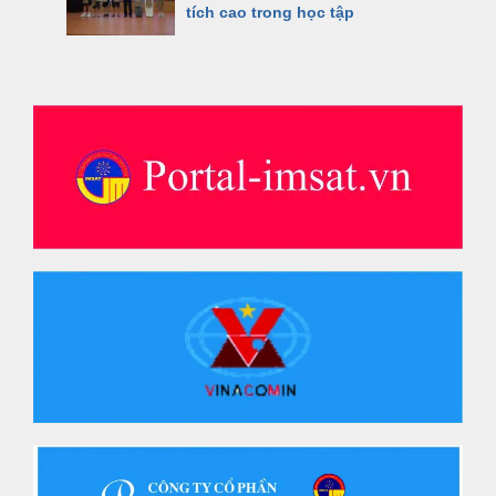
tích cao trong học tập
Triển khai áp dụng thử nghiệm
giải pháp phá hỏa ban đầu
bằng nổ mìn trong lỗ khoan dài
tại Tổng Công ty Đông Bắc
Viện Khoa học Công nghệ Mỏ –
Vinacomin tổ chức Hội nghị sơ
kết công tác Quý II và 6 tháng
đầu năm 2026