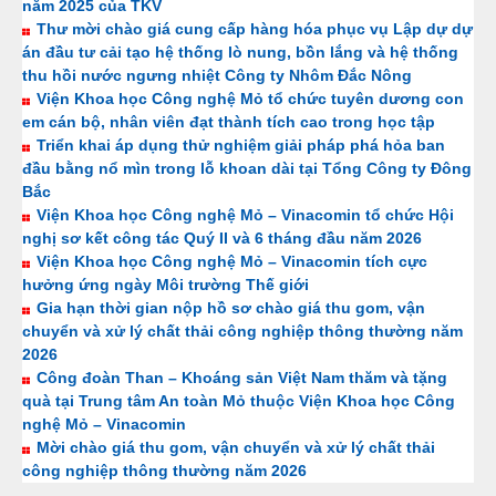
năm 2025 của TKV
Thư mời chào giá cung cấp hàng hóa phục vụ Lập dự dự
án đầu tư cải tạo hệ thống lò nung, bồn lắng và hệ thống
thu hồi nước ngưng nhiệt Công ty Nhôm Đắc Nông
Viện Khoa học Công nghệ Mỏ tổ chức tuyên dương con
em cán bộ, nhân viên đạt thành tích cao trong học tập
Triển khai áp dụng thử nghiệm giải pháp phá hỏa ban
đầu bằng nổ mìn trong lỗ khoan dài tại Tổng Công ty Đông
Bắc
Viện Khoa học Công nghệ Mỏ – Vinacomin tổ chức Hội
nghị sơ kết công tác Quý II và 6 tháng đầu năm 2026
Viện Khoa học Công nghệ Mỏ – Vinacomin tích cực
hưởng ứng ngày Môi trường Thế giới
Gia hạn thời gian nộp hồ sơ chào giá thu gom, vận
chuyển và xử lý chất thải công nghiệp thông thường năm
2026
Công đoàn Than – Khoáng sản Việt Nam thăm và tặng
quà tại Trung tâm An toàn Mỏ thuộc Viện Khoa học Công
nghệ Mỏ – Vinacomin
Mời chào giá thu gom, vận chuyển và xử lý chất thải
công nghiệp thông thường năm 2026