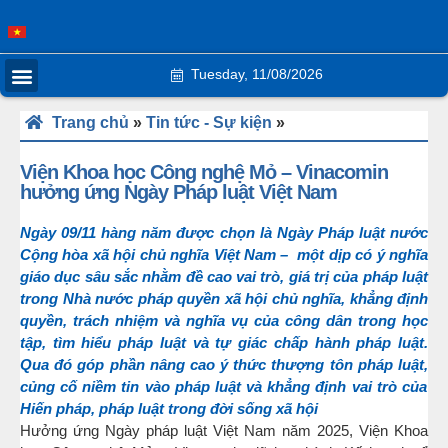
TIN TỨC – SỰ KIỆN
TIN HOẠT ĐỘNG KHCN
THÔNG TIN KHCN MỎ
TUYỂN TẬP KHCN
Tuesday, 11/08/2026
Trang chủ
»
Tin tức - Sự kiện
»
Viện Khoa học Công nghệ Mỏ – Vinacomin
hưởng ứng Ngày Pháp luật Việt Nam
Ngày 09/11 hàng năm được chọn là Ngày Pháp luật nước
Cộng hòa xã hội chủ nghĩa Việt Nam – một dịp có ý nghĩa
giáo dục sâu sắc
nh
ằ
m
đề cao
vai tr
ò
,
giá trị của pháp luật
trong Nhà nước pháp quyền xã hội chủ nghĩa, khẳng định
quyền
,
trách nhiệm
và nghĩa vụ của công dân trong học
tập, tìm hiểu pháp luật và tự giác chấp hành pháp luật
.
Q
ua đó góp phần nâng cao ý thức thượng tôn pháp luật
,
củng cố niềm tin
v
à
o
pháp luật
và khẳng định vai trò của
Hiến pháp
,
pháp luật trong đời sống xã hội
Hưởng ứng Ngày pháp luật Việt Nam năm 2025, Viện Khoa